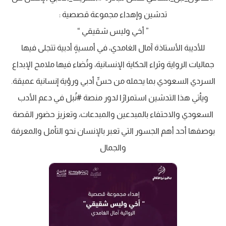
تدشين وإهداء مجموعة قصصية :
‏” أخي وليس شقيقي “
‏للأديبة الأستاذة آمال الغامدي، في أمسيةٍ أدبية تتجلى فيها
جماليات الرواية وثراء الحكاية الإنسانية، وتُضاء فيها ملامح الإبداع
السردي السعودي بما يحمله من حسٍّ أدبي ورؤية إنسانية عميقة.
‏ويأتي هذا التدشين استمرارًا لدور منصة ⁧‫#نُبل‬⁩ في دعم الأدب
السعودي والاحتفاء بالمبدعين والمبدعات، وتعزيز حضور القصة
بوصفها أحد أهم الجسور التي تعبر بالإنسان نحو التأمل والمعرفة
والجمال