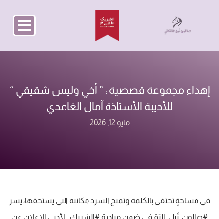
إهداء مجموعة قصصية : ‏” أخي وليس شقيقي “
‏للأديبة الأستاذة آمال الغامدي
مايو 12, 2026
‏في مساحةٍ تحتفي بالكلمة وتمنح السرد مكانته التي يستحقها، يسر
⁧‫#صالون_نُبل_الثقافي‬⁩ ضمن مبادرة ⁧‫#الشريك_الأدبي‬⁩ الإعلان عن