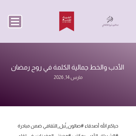
‏ الأدب والخط‏ جمالية الكلمة في روح رمضان
مارس 14, 2026
‏حياكم الله أصدقاء ⁧‫#صالون_نُبل_الثقافي‬⁩ ضمن مبادرة
⁧‫#الشريك_الأدبي‬⁩ بمكتب ⁧‫#مدينتي‬⁩ المغرزات، في لقاء: