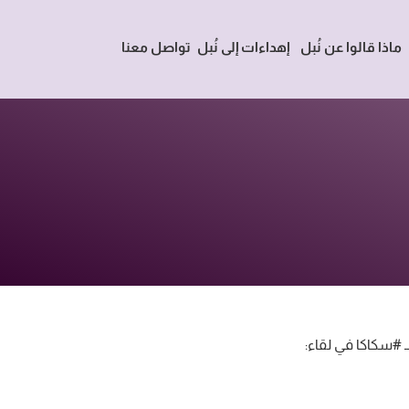
ماذا قالوا عن نُبل
إهداءات إلى نُبل
تواصل معنا
ـ ⁧#سكاكا⁩ في لقاء: