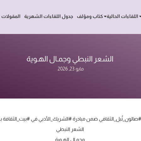
اللقاءات الحالية
كتاب ومؤلف
جدول اللقاءات الشهرية
المقولات
‏ الشعر النبطي‏ وجمـال الهـوية
مايو 23, 2026
أصدقاء ⁧#صالون_نُبل_الثقافي⁩ ضمن مبادرة ⁧#الشريك_الأدبي⁩ في ⁧#بيت_الثقافة⁩ بـ
‏ الشعر النبطي
‏ وجمـال الهـوية