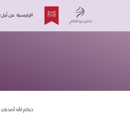
الرئيسية
عن نُبل
‏حياكم الله ‫‬‫‬‫‬‫‬