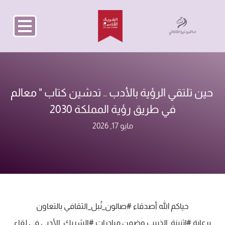
حين تلتقي الرؤية بالأدب ..‏ تدشين كتاب " معالم
في طريق رؤية المملكة 2030
مايو 17, 2026
‏حياكم الله أصدقاء ⁧‫#صالون_نُبل_الثقافي‬⁩ بالتعاون
‏برعاية ⁧‫#إثنينة_الذييب‬⁩ وضمن مبادرات ⁧‫#الشريك_الأدبي‬⁩ في لقاء