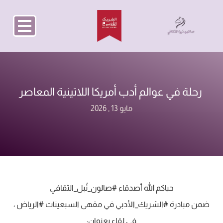
‏ رحلة في عوالم أدب‏ أمريكا اللاتينية المعاصر
مايو 13 , 2026
حياكم الله أصدقاء ⁧‫#صالون_نُبل_الثقافي‬⁩
‏ضمن مبادرة ⁧‫#الشريك_الأدبي‬⁩ في مقهى السبعينات ⁧‫#الرياض‬⁩ ،
في لقاء بعنوان: