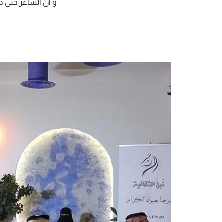
‏و أن الشاعر حتى ح