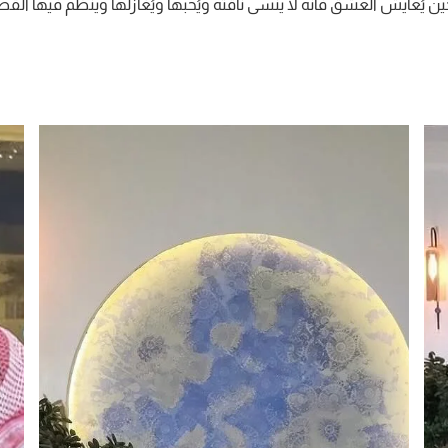
ين يُعايش العشق فأنه لا ينسى ناقته ويُحبها ويُغازلها وينظم فيها القص