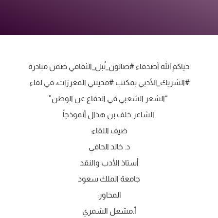
‏حياكم الله أصدقاء ⁧‫#صالون_نُبل_الثقافي‬⁩ ضمن مبادرة
⁧‫#الشريك_الأدبي‬⁩ بمكتب ⁧‫#مدينتي‬⁩ المغرزات، في لقاء:
‏ “الشعر الشعبي في الدفاع عن الوطن”
‏ الشاعر خلف بن هذال أنموذجاً
‏ضيف اللقاء:
‏د. خالد الحافي
‏أستاذ الأدب والنقد
‏جامعة الملك سعود
‏المحاور:
‏أ.مشعل الشمري